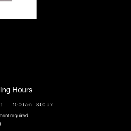
ing Hours
t
10:00 am – 8:00 pm
ment required
約