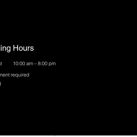
ing Hours
t
10:00 am – 8:00 pm
ment required
約