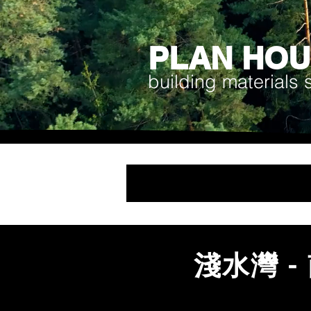
PLAN HO
building materials 
淺水灣 -