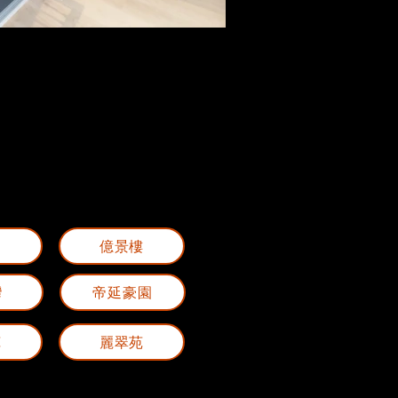
閣
億景樓
灣
帝延豪園
苑
麗翠苑