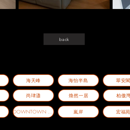
back
廈
海天峰
海怡半島
翠安
尚珒溋
煥然一居
柏傲
嵐岸
宏福
DOWNTOWN 38