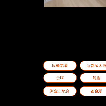
殷樺花園
新都城大
雲匯
龍譽
列拿士地台
都會駅