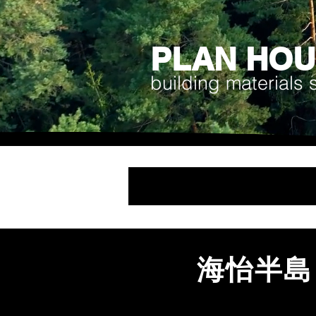
PLAN HO
building materials 
海怡半島