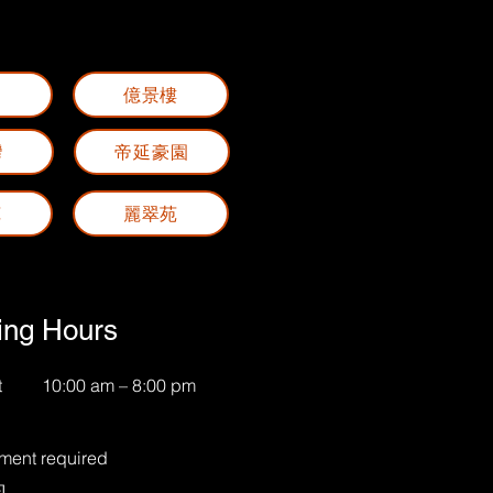
閣
億景樓
灣
帝延豪園
苑
麗翠苑
ing Hours
t
10:00 am – 8:00 pm
ment required
約