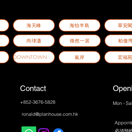
廈
海天峰
海怡半島
翠安
尚珒溋
煥然一居
柏傲
嵐岸
宏福
DOWNTOWN 38
Contact
Open
+852-3676-5828
Mon - Sa
ronald@planhouse.com.hk
Appoint
​必須預